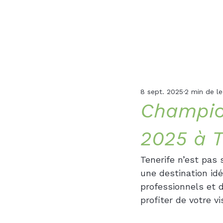
Golf
Fun
Tenerife
8 sept. 2025
2 min de le
Champion
2025 à T
Tenerife n’est pas
une destination idé
professionnels et 
profiter de votre v