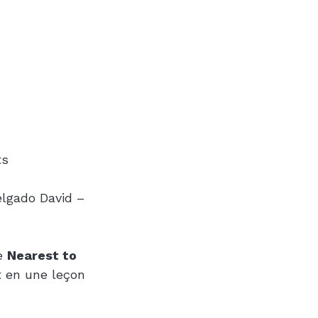
ts
lgado David – 
e 
Nearest to 
t en une leçon 