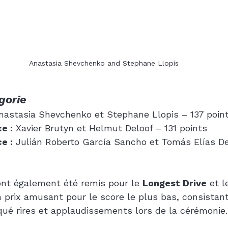
Anastasia Shevchenko and Stephane Llopis
gorie
nastasia Shevchenko et Stephane Llopis – 137 poin
e :
 Xavier Brutyn et Helmut Deloof – 131 points
e :
 Julián Roberto García Sancho et Tomás Elías De
ont également été remis pour le 
Longest Drive
 et l
un prix amusant pour le score le plus bas, consistan
oqué rires et applaudissements lors de la cérémonie.