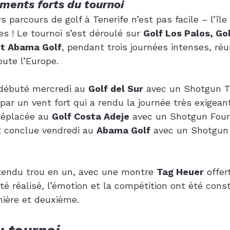
ments forts du tournoi
s parcours de golf à Tenerife n’est pas facile – l’île 
es ! Le tournoi s’est déroulé sur 
Golf Los Palos, Gol
et Abama Golf
, pendant trois journées intenses, réu
oute l’Europe.
débuté mercredi au 
Golf del Sur
 avec un Shotgun T
r un vent fort qui a rendu la journée très exigeante
déplacée au 
Golf Costa Adeje
 avec un Shotgun Four
t conclue vendredi au 
Abama Golf
 avec un Shotgun
ttendu trou en un, avec une montre 
Tag Heuer
 offer
été réalisé, l’émotion et la compétition ont été con
mière et deuxième.