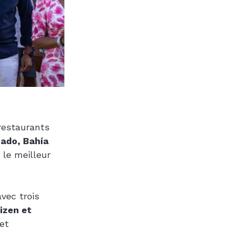
restaurants 
ado, Bahía 
 le meilleur 
vec trois 
izen et 
et 