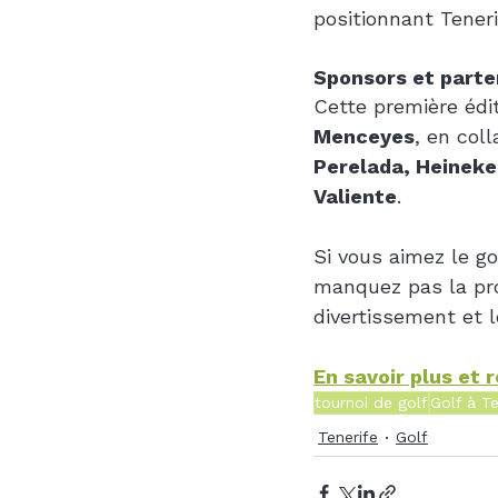
positionnant Tener
Sponsors et parte
Cette première édit
Menceyes
, en col
Perelada, Heineken
Valiente
.
Si vous aimez le go
manquez pas la pro
divertissement et l
En savoir plus et 
tournoi de golf
Golf à Te
Tenerife
Golf