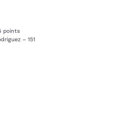
5 points
dríguez – 151 