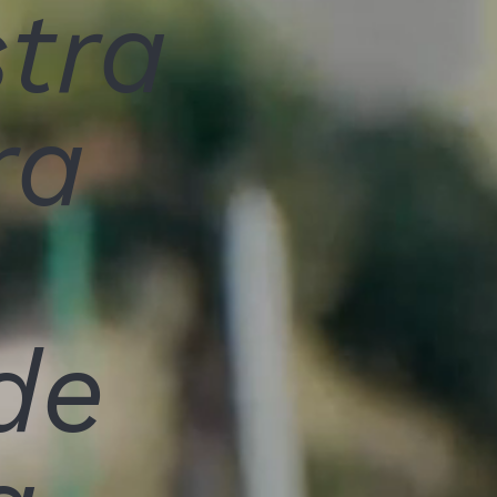
tra
ra
de