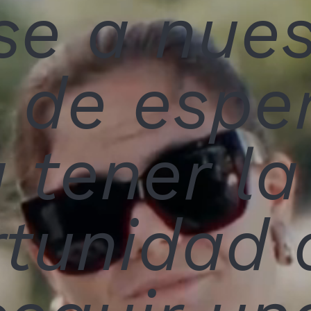
se a nues
a de espe
 tener la
rtunidad 