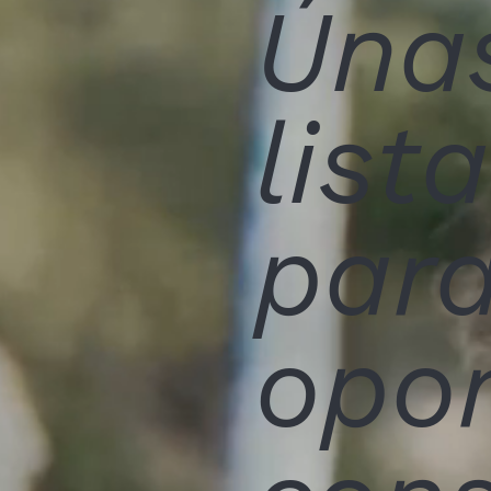
Úna
list
para
opo