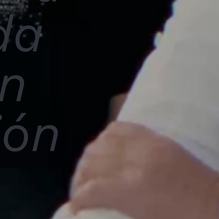
da
ón
ión