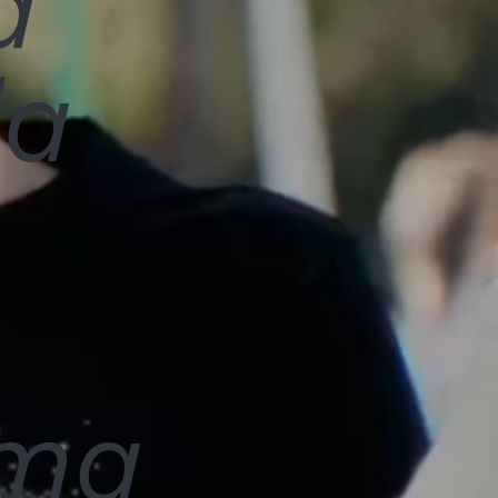
a
da
rma