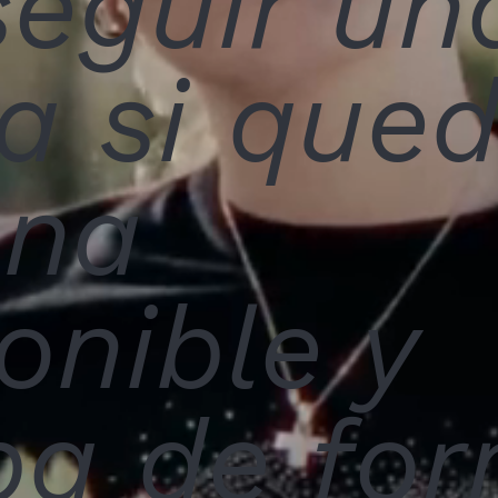
eguir un
a si que
una
onible y
ba de fo