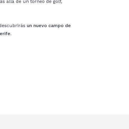
s allá de un torneo de golf,
 descubrirás
un nuevo campo de
erife
.