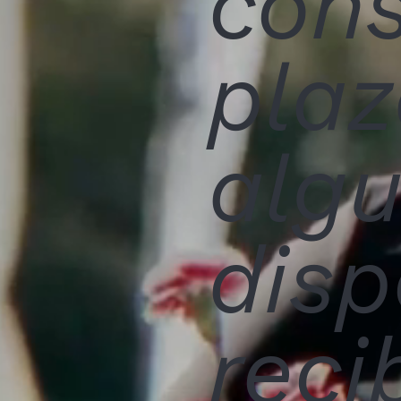
cons
plaz
alg
disp
reci