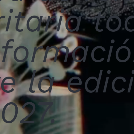
ritaria to
nformaci
e la edic
027.