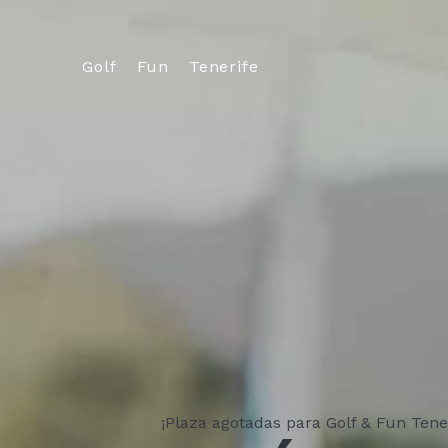
Golf
Fun
Tenerife
¡Plaza agotadas para Golf & Fun Tener