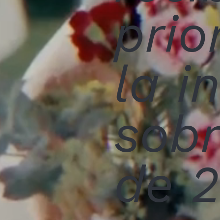
prio
la i
sobr
de 2