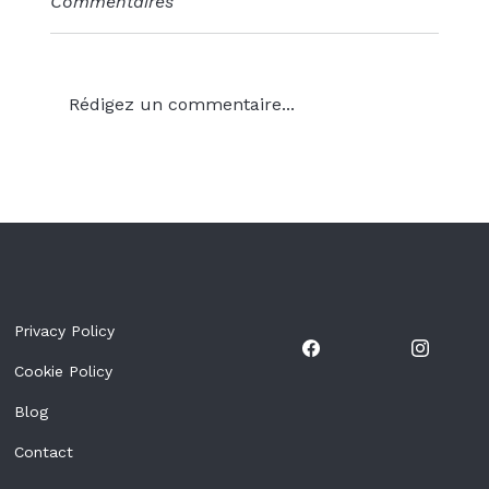
Commentaires
Rédigez un commentaire...
Le compte à rebours est lancé :
Golf & Fun Tenerife 2026 approche
à grands pas !
Privacy Policy
Cookie Policy
Blog
Contact