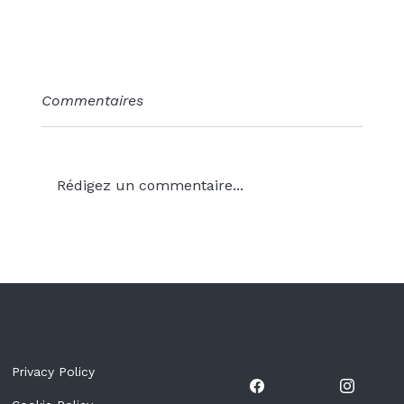
Commentaires
Rédigez un commentaire...
Le compte à rebours est lancé :
Golf & Fun Tenerife 2026 approche
à grands pas !
Privacy Policy